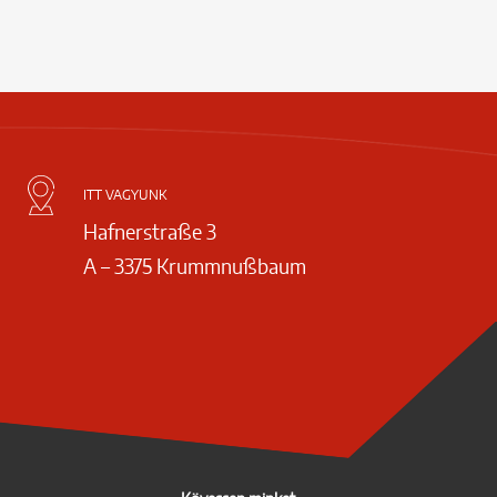
ITT VAGYUNK
Hafnerstraße 3
A – 3375 Krummnußbaum