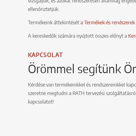
vizsgáljuk, és azokat rendszeresen államilag engedé
ellenőriztetjük.
Termékeink áttekintését
a Termékek és rendszerek
A kereskedők számára nyújtott összes előnyt a
Ker
KAPCSOLAT
Örömmel segítünk Ö
Kérdése van termékeinkkel és rendszereinkkel kapc
szeretne megtudni a RATH tervezési szolgáltatásról
kapcsolatot!