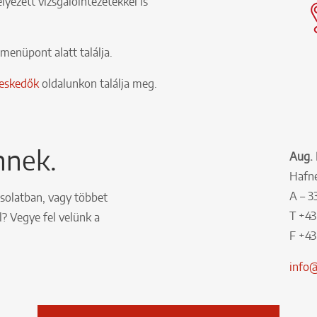
lyezett vizsgálóintézetekkel is
menüpont alatt találja.
eskedők
oldalunkon találja meg.
nnek.
Aug.
Hafne
A – 
solatban, vagy többet
T +43
? Vegye fel velünk a
F +43
info@